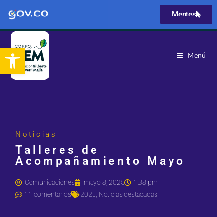
Mentes
Abrir barra de herramientas
Menú
Noticias
Talleres de
Acompañamiento Mayo
Comunicaciones
mayo 8, 2025
1:38 pm
11 comentarios
2025
,
Noticias destacadas