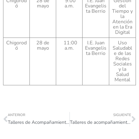
Chigorod
28 de
9:00
I.E. Juan
Gestión
ó
mayo
a.m.
Evangelis
del
ta Berrio
Tiempo y
la
Atención
en la Era
Digital
Chigorod
28 de
11:00
I.E. Juan
Uso
ó
mayo
a.m.
Evangelis
Saludabl
ta Berrio
e de las
Redes
Sociales
y la
Salud
Mental
ANTERIOR
SIGUIENTE
Talleres de Acompañamiento abril
Talleres de acompañamiento junio