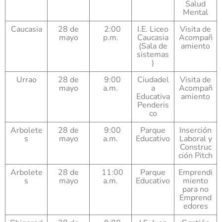
Salud
Mental
Caucasia
28 de
2:00
I.E. Liceo
Visita de
mayo
p.m.
Caucasia
Acompañ
(Sala de
amiento
sistemas
)
Urrao
28 de
9:00
Ciudadel
Visita de
mayo
a.m.
a
Acompañ
Educativa
amiento
Penderis
co
Arbolete
28 de
9:00
Parque
Inserción
s
mayo
a.m.
Educativo
Laboral y
Construc
ción Pitch
Arbolete
28 de
11:00
Parque
Emprendi
s
mayo
a.m.
Educativo
miento
para no
Emprend
edores