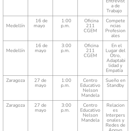
Entrevist
a de
Trabajo
16 de
1:00
Oficina
Compete
Medellín
mayo
p.m.
211
ncias
CGEM
Profesion
ales
16 de
3:00
Oficina
En el
Medellín
mayo
p.m.
211
Lugar del
CGEM
Otro,
Adaptabi
lidad y
Empatía
Zaragoza
27 de
1:00
Centro
Sueño en
mayo
p.m.
Educativo
Standby
Nelson
Mandela
Zaragoza
27 de
3:00
Centro
Relacion
mayo
p.m.
Educativo
es
Nelson
Interpers
Mandela
onales y
Redes de
Apoyo