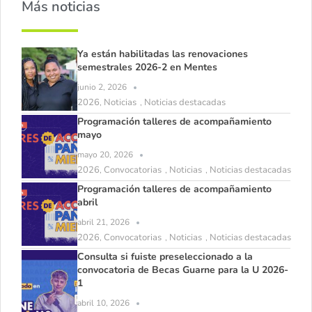
Más noticias
Ya están habilitadas las renovaciones
semestrales 2026-2 en Mentes
junio 2, 2026
2026
Noticias
Noticias destacadas
,
,
Programación talleres de acompañamiento
mayo
mayo 20, 2026
2026
Convocatorias
Noticias
Noticias destacadas
,
,
,
Programación talleres de acompañamiento
abril
abril 21, 2026
2026
Convocatorias
Noticias
Noticias destacadas
,
,
,
Consulta si fuiste preseleccionado a la
convocatoria de Becas Guarne para la U 2026-
1
abril 10, 2026