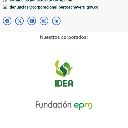
Denuncias por actos de corrupción:
denuncias@corporaciongilbertoecheverri.gov.co
Nuestros corporados: