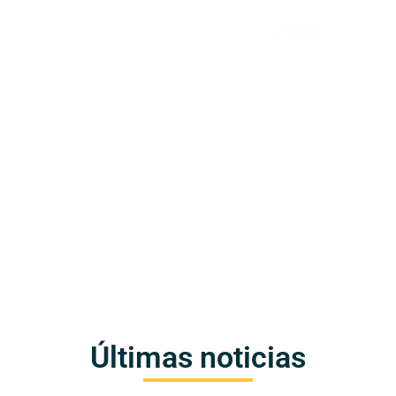
TODO SOBRE EL SERVICIO
SISTEMA DE
SOCIAL
INFORMACIÓN
MISIONAL
CALENDARIO
NIÑOS, NIÑAS Y
DE EVENTOS
ADOLESCENTES
Últimas noticias