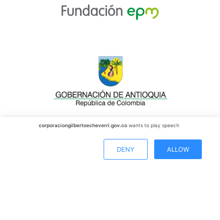
corporaciongilbertoecheverri.gov.co
wants to play speech
DENY
ALLOW
Copyright 2026 – Corporación Gilberto Echeverri Mejía