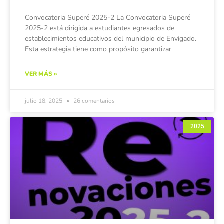
Convocatoria Superé 2025-2 La Convocatoria Superé
2025-2 está dirigida a estudiantes egresados de
establecimientos educativos del municipio de Envigado.
Esta estrategia tiene como propósito garantizar
VER MÁS »
julio 18, 2025
26 comentarios
2025