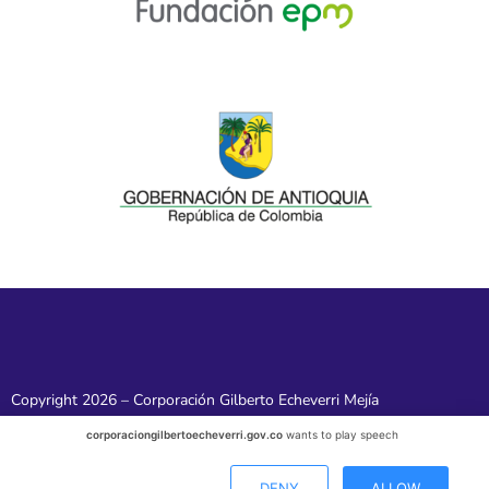
Copyright 2026 – Corporación Gilberto Echeverri Mejía
corporaciongilbertoecheverri.gov.co
wants to play speech
DENY
ALLOW