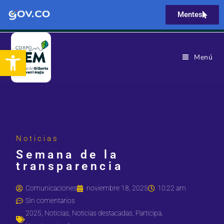
Mentes
Abrir barra de herramientas
Menú
Noticias
Semana de la
transparencia
Comunicaciones
noviembre 18, 2025
10:22 am
Sin comentarios
2025
,
Noticias
,
Noticias destacadas
,
Participa
,