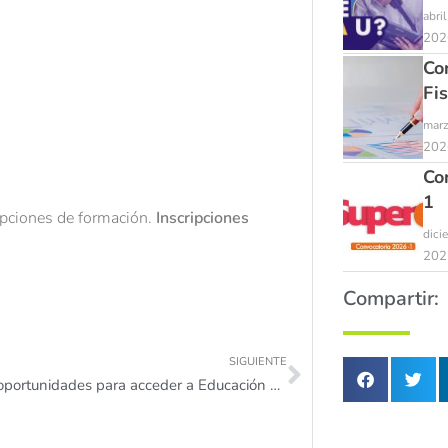
abri
202
Co
Fi
marz
202
Co
1
opciones de formación.
Inscripciones
dici
202
Compartir:
SIGUIENTE
¡Grandes oportunidades para acceder a Educación Superior en Antioquia!