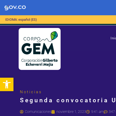
IDIOMA: español (ES)
Ini
Abrir barra de herramientas
Noticias
Segunda convocatoria U
Comunicaciones
noviembre 1, 2023
9:41 am
347 