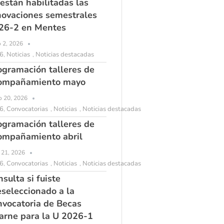
 están habilitadas las
novaciones semestrales
26-2 en Mentes
o 2, 2026
6
Noticias
Noticias destacadas
,
,
ogramación talleres de
ompañamiento mayo
 20, 2026
6
Convocatorias
Noticias
Noticias destacadas
,
,
,
ogramación talleres de
ompañamiento abril
l 21, 2026
6
Convocatorias
Noticias
Noticias destacadas
,
,
,
sulta si fuiste
eseleccionado a la
nvocatoria de Becas
arne para la U 2026-1