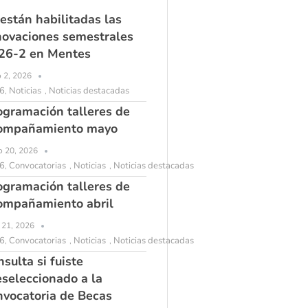
 están habilitadas las
novaciones semestrales
26-2 en Mentes
o 2, 2026
6
Noticias
Noticias destacadas
,
,
ogramación talleres de
ompañamiento mayo
 20, 2026
6
Convocatorias
Noticias
Noticias destacadas
,
,
,
ogramación talleres de
ompañamiento abril
l 21, 2026
6
Convocatorias
Noticias
Noticias destacadas
,
,
,
sulta si fuiste
eseleccionado a la
nvocatoria de Becas