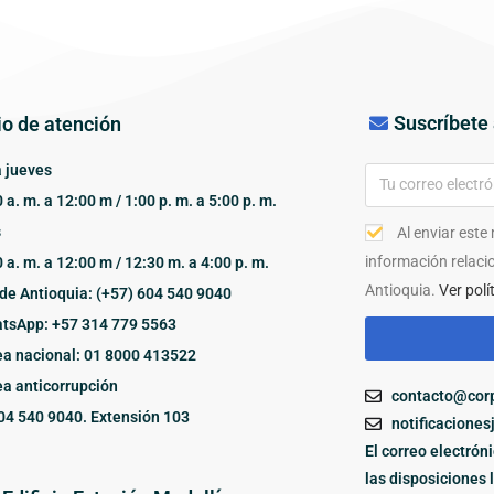
Suscríbete 
io de atención
 jueves
 a. m. a 12:00 m / 1:00 p. m. a 5:00 p. m.
s
Al enviar este
información relaci
 a. m. a 12:00 m / 12:30 m. a 4:00 p. m.
Antioquia.
Ver polí
de Antioquia: (+57) 604 540 9040
tsApp: +57 314 779 5563
ea nacional: 01 8000 413522
ea anticorrupción
contacto@corp
04 540 9040. Extensión 103
notificaciones
El correo electrón
las disposiciones 