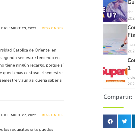
Gu
abri
202
Co
DICIEMBRE 23, 2022
RESPONDER
Fi
marz
rsidad Católica de Oriente, en
202
l segundo semestre teniendo en
Co
no tiene ningún recargo, porque si
1
 me queda mas costoso el semestre,
dici
semestre y aun así quería saber si
202
Compartir:
DICIEMBRE 27, 2022
RESPONDER
s los requisitos si te puedes