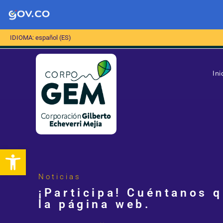
IDIOMA: español (ES)
Ini
Abrir barra de herramientas
Noticias
¡Participa! Cuéntanos 
la página web.