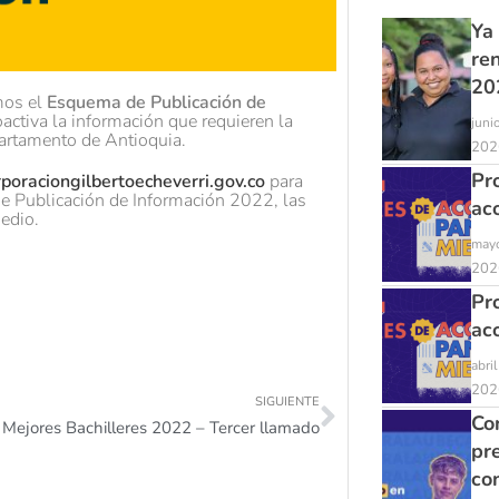
Ya
re
20
mos el
Esquema de Publicación de
activa la información que requieren la
juni
epartamento de Antioquia.
202
Pr
oraciongilbertoecheverri.gov.co
para
de Publicación de Información 2022, las
ac
edio.
mayo
202
Pr
ac
abri
202
SIGUIENTE
Con
Mejores Bachilleres 2022 – Tercer llamado
pr
co