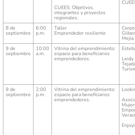
CUEES
CUEES: Objetivos,
integrantes y proyectos
regionales.
8 de
6:00
Taller
Corpo
septiembre
p.m.
Emprendedor resiliente
Gilber
Mejía.
9 de
10:00
Vitrina del emprendimiento:
Esteba
septiembre
a.m.
espacio para beneficiarios
emprendedores.
Leidy
Tejada
Turis
9 de
2:00
Vitrina del emprendimiento:
Looki
septiembre
p.m.
espacio para beneficiarios
emprendedores.
Asoci
Mujer
Empo
Veracr
Enjoy