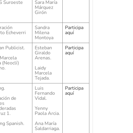
 Suroeste
Sara María
Márquez
Girón
ración
Sandra
Participa
to Echeverri
Milena
aquí
Montoya
n Publicist.
Esteban
Participa
Giraldo
aquí
 Marcela
Arenas.
 (Neoclí)
mo.
Laidy
Marcela
Tejada.
ng.
Luis
Participa
Fernando
aquí
ación de
Vidal.
es
deradas
Yenny
uz 1.
Paola Arcia.
ing Spanish.
Ana María
Saldarriaga.