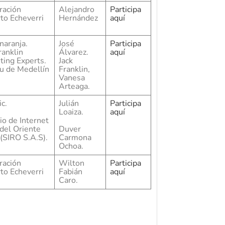
ración
Alejandro
Participa
to Echeverri
Hernández
aquí
naranja.
José
Participa
ranklin
Álvarez.
aquí
ting Experts.
Jack
u de Medellín
Franklin,
Vanesa
Arteaga.
ic.
Julián
Participa
Loaiza.
aquí
io de Internet
 del Oriente
Duver
(SIRO S.A.S).
Carmona
Ochoa.
ración
Wilton
Participa
to Echeverri
Fabián
aquí
Caro.