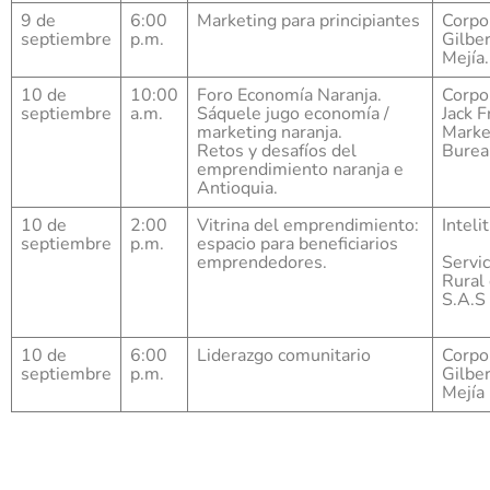
9 de
6:00
Marketing para principiantes
Corpo
septiembre
p.m.
Gilber
Mejía.
10 de
10:00
Foro Economía Naranja.
Corpo
septiembre
a.m.
Sáquele jugo economía /
Jack F
marketing naranja.
Marke
Retos y desafíos del
Burea
emprendimiento naranja e
Antioquia.
10 de
2:00
Vitrina del emprendimiento:
Intelit
septiembre
p.m.
espacio para beneficiarios
emprendedores.
Servic
Rural
S.A.S 
10 de
6:00
Liderazgo comunitario
Corpo
septiembre
p.m.
Gilber
Mejía