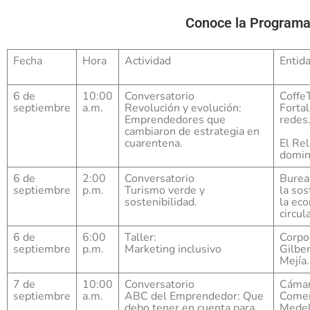
Conoce la Programa
Fecha
Hora
Actividad
Entid
6 de
10:00
Conversatorio
Coffe
septiembre
a.m.
Revolución y evolución:
Forta
Emprendedores que
redes
cambiaron de estrategia en
cuarentena.
El Rel
domi
6 de
2:00
Conversatorio
Burea
septiembre
p.m.
Turismo verde y
la sos
sostenibilidad.
la ec
circula
6 de
6:00
Taller:
Corpo
septiembre
p.m.
Marketing inclusivo
Gilber
Mejía.
7 de
10:00
Conversatorio
Cámar
septiembre
a.m.
ABC del Emprendedor: Que
Comer
debo tener en cuenta para
Medel