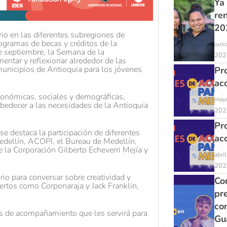
Ya
re
20
orio en las diferentes subregiones de
rogramas de becas y créditos de la
juni
de septiembre, la Semana de la
202
ntar y reflexionar alrededor de las
unicipios de Antioquia para los jóvenes
Pr
ac
conómicas, sociales y demográficas,
mayo
obedecer a las necesidades de la Antioquia
202
Pr
e destaca la participación de diferentes
ac
dellín, ACOPI, el Bureau de Medellín,
 la Corporación Gilberto Echeverri Mejía y
abri
202
o para conversar sobre creatividad y
Con
ertos como Corponaraja y Jack Franklin,
pr
co
des de acompañamiento que les servirá para
Gu