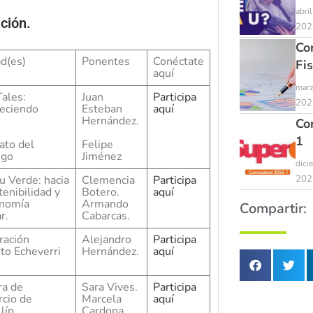
abri
ción.
202
Co
ad(es)
Ponentes
Conéctate
Fi
aquí
marz
Tales:
Juan
Participa
202
leciendo
Esteban
aquí
.
Hernández.
Co
1
ato del
Felipe
ngo
Jiménez
dici
202
u Verde: hacia
Clemencia
Participa
tenibilidad y
Botero.
aquí
onomía
Armando
Compartir:
r.
Cabarcas.
ración
Alejandro
Participa
to Echeverri
Hernández.
aquí
a de
Sara Vives.
Participa
cio de
Marcela
aquí
lín.
Cardona.