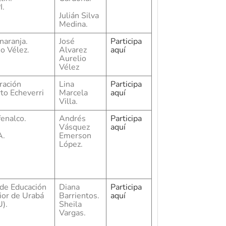
I.
Julián Silva
Medina.
naranja.
José
Participa
o Vélez.
Alvarez
aquí
Aurelio
Vélez
ración
Lina
Participa
to Echeverri
Marcela
aquí
Villa.
enalco.
Andrés
Participa
Vásquez
aquí
A.
Emerson
López.
de Educación
Diana
Participa
ior de Urabá
Barrientos.
aquí
).
Sheila
Vargas.