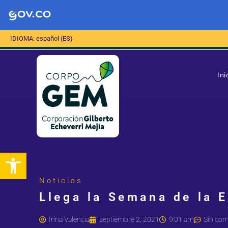
IDIOMA: español (ES)
Ini
Abrir barra de herramientas
Noticias
Llega la Semana de la 
Irina Valencia
septiembre 2, 2021
9:01 am
Sin com