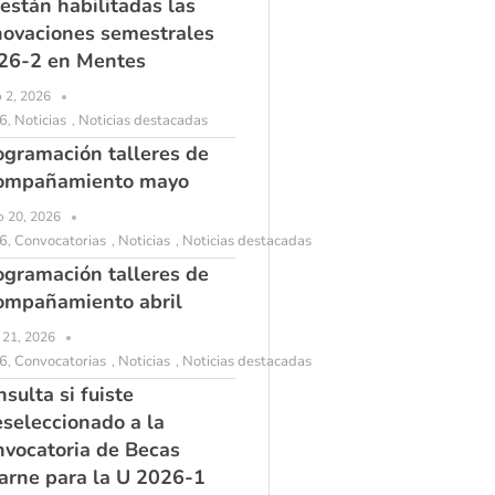
 están habilitadas las
novaciones semestrales
26-2 en Mentes
o 2, 2026
6
Noticias
Noticias destacadas
,
,
ogramación talleres de
ompañamiento mayo
 20, 2026
6
Convocatorias
Noticias
Noticias destacadas
,
,
,
ogramación talleres de
ompañamiento abril
l 21, 2026
6
Convocatorias
Noticias
Noticias destacadas
,
,
,
sulta si fuiste
eseleccionado a la
nvocatoria de Becas
arne para la U 2026-1