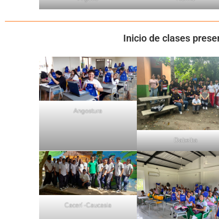
Inicio de clases prese
Angostura
Dabeiba
Cacerí -Caucasia