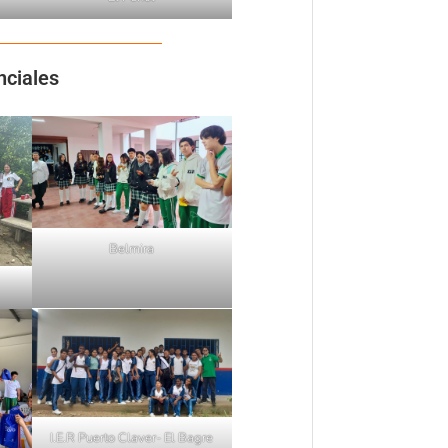
nciales
Belmira
I.E.R Puerto Claver- El Bagre