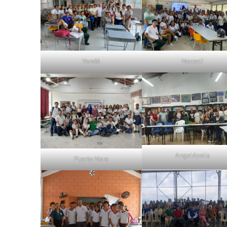
Yondó
Necoclí
Angelópolis
Puerto Nare