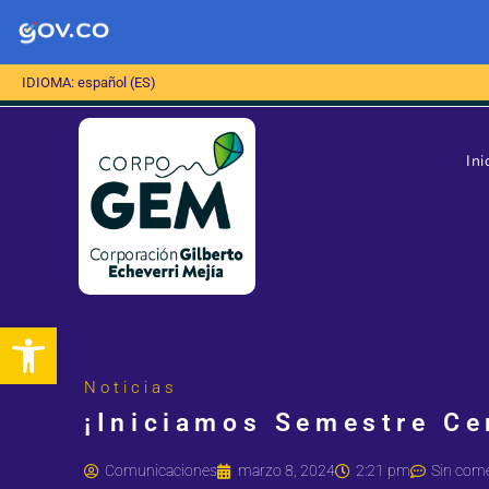
IDIOMA: español (ES)
Ini
Abrir barra de herramientas
Noticias
¡Iniciamos Semestre Ce
Comunicaciones
marzo 8, 2024
2:21 pm
Sin come