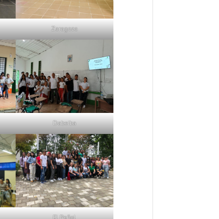
Zaragoza
Dabeiba
El Peñol