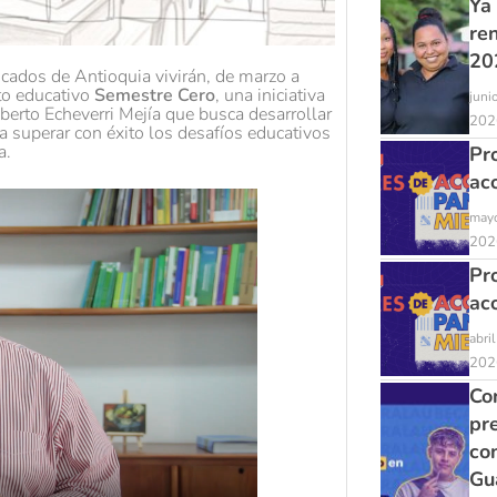
Ya
re
20
cados de Antioquia vivirán, de marzo a
to educativo
Semestre Cero
, una iniciativa
juni
lberto Echeverri Mejía que busca desarrollar
202
 superar con éxito los desafíos educativos
a.
Pr
ac
mayo
202
Pr
ac
abri
202
Con
pr
co
Gu