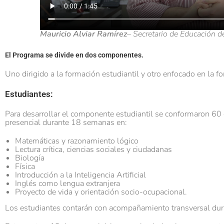
Mauricio Alviar Ramírez
– Secretario de Educación d
El Programa se divide en dos componentes.
Uno dirigido a la formación estudiantil y otro enfocado en la 
Estudiantes:
Para desarrollar el componente estudiantil se conformaron 60
presencial durante 18 semanas en:
Matemáticas y razonamiento lógico
Lectura crítica, ciencias sociales y ciudadanas
Biología
Física
Introducción a la Inteligencia Artificial
Inglés como lengua extranjera
Proyecto de vida y orientación socio-ocupacional.
Los estudiantes contarán con acompañamiento transversal dur