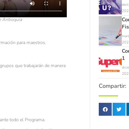
abri
202
Co
e Antioquia
Fi
marz
formación para maestros.
202
Co
1
 grupos que trabajarán de manera
dici
202
Compartir:
ante todo el Programa.