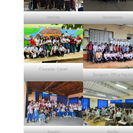
Uramita
Montebello
Caucasia- Cacerí
Zaragoza. IER la Pajuila
Argelia
Nariño