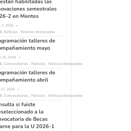
 están habilitadas las
novaciones semestrales
26-2 en Mentes
o 2, 2026
6
Noticias
Noticias destacadas
,
,
ogramación talleres de
ompañamiento mayo
 20, 2026
6
Convocatorias
Noticias
Noticias destacadas
,
,
,
ogramación talleres de
ompañamiento abril
l 21, 2026
6
Convocatorias
Noticias
Noticias destacadas
,
,
,
sulta si fuiste
eseleccionado a la
nvocatoria de Becas
arne para la U 2026-1