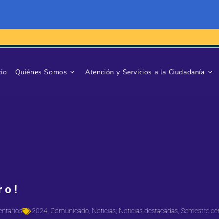
cio
Quiénes Somos
Atención y Servicios a la Ciudadanía
ro!
ntarios
2024
,
Comunicado
,
Noticias
,
Noticias destacadas
,
Semestre ce