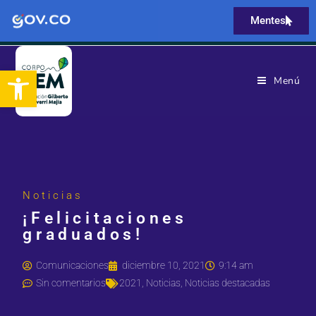
Mentes
Abrir barra de herramientas
Menú
Noticias
¡Felicitaciones
graduados!
Comunicaciones
diciembre 10, 2021
9:14 am
Sin comentarios
2021
,
Noticias
,
Noticias destacadas