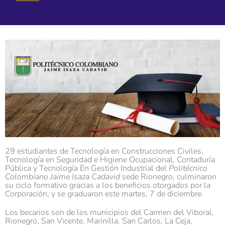
29 estudiantes de Tecnología en Construcciones Civiles,
Tecnología en Seguridad e Higiene Ocupacional, Contaduría
Pública y Tecnología En Gestión Industrial del
Politécnico
Colombiano Jaime Isaza Cadavid
sede Rionegro, culminaron
su ciclo formativo gracias a los beneficios otorgados por la
Corporación, y se graduaron este martes, 7 de diciembre.
Los becarios son de los municipios del Carmen del Viboral,
Rionegro, San Vicente, Marinilla, San Carlos, La Ceja,