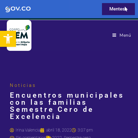
Mentes
Abrir barra de herramientas
Menú
Noticias
Encuentros municipales
con las familias
Semestre Cero de
Excelencia
Irina Valencia
abril 18, 2022
3:07 pm
Sin comentarios
2022
,
Semestre cero