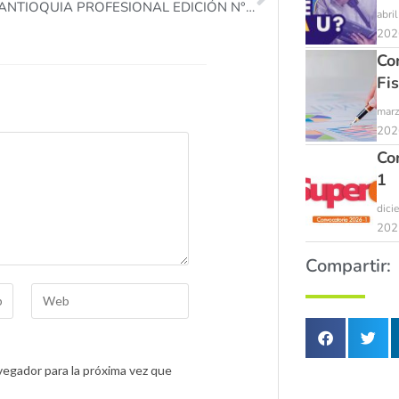
REVISTA ANTIOQUIA PROFESIONAL EDICIÓN N° 22.
abri
202
Co
Fi
marz
202
Co
1
dici
202
Compartir:
egador para la próxima vez que