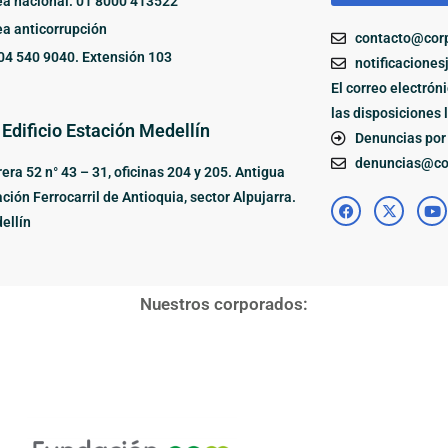
ea nacional: 01 8000 413522
ea anticorrupción
contacto@corp
04 540 9040. Extensión 103
notificaciones
El correo electrón
las disposiciones 
 Edificio Estación Medellín
Denuncias por 
denuncias@cor
era 52 n° 43 – 31, oficinas 204 y 205. Antigua
ción Ferrocarril de Antioquia, sector Alpujarra.
ellín
Nuestros corporados: