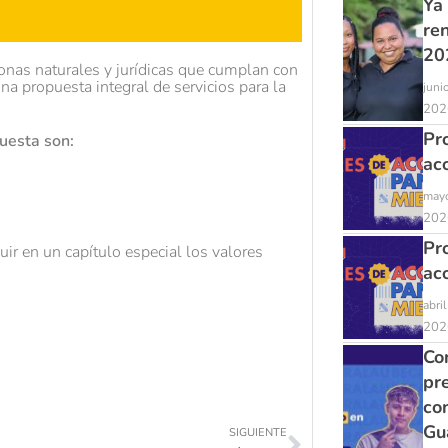
Ya
re
20
rsonas naturales y jurídicas que cumplan con
na propuesta integral de servicios para la
juni
202
Pr
uesta son:
ac
mayo
202
Pr
uir en un capítulo especial los valores
ac
abri
202
Con
pr
co
Gu
SIGUIENTE