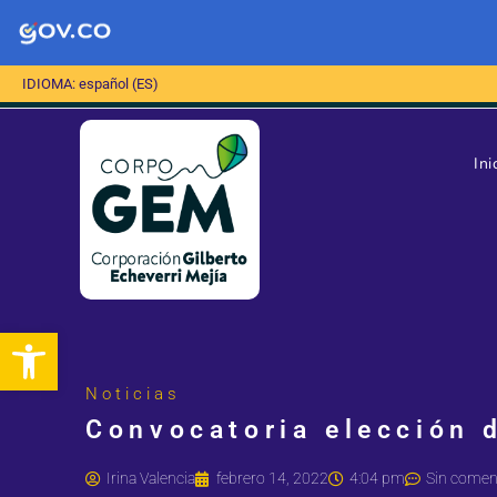
IDIOMA: español (ES)
Ini
Abrir barra de herramientas
Noticias
Convocatoria elección d
Irina Valencia
febrero 14, 2022
4:04 pm
Sin comen