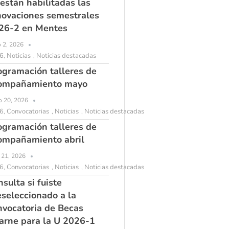
 están habilitadas las
novaciones semestrales
26-2 en Mentes
o 2, 2026
6
Noticias
Noticias destacadas
,
,
ogramación talleres de
ompañamiento mayo
 20, 2026
6
Convocatorias
Noticias
Noticias destacadas
,
,
,
ogramación talleres de
ompañamiento abril
l 21, 2026
6
Convocatorias
Noticias
Noticias destacadas
,
,
,
sulta si fuiste
eseleccionado a la
nvocatoria de Becas
arne para la U 2026-1