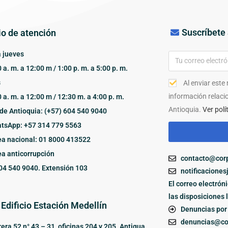
Suscríbete 
io de atención
 jueves
 a. m. a 12:00 m / 1:00 p. m. a 5:00 p. m.
s
Al enviar este
información relaci
 a. m. a 12:00 m / 12:30 m. a 4:00 p. m.
Antioquia.
Ver polí
de Antioquia: (+57) 604 540 9040
tsApp: +57 314 779 5563
ea nacional: 01 8000 413522
ea anticorrupción
contacto@corp
04 540 9040. Extensión 103
notificaciones
El correo electrón
las disposiciones 
 Edificio Estación Medellín
Denuncias por 
denuncias@cor
era 52 n° 43 – 31, oficinas 204 y 205. Antigua