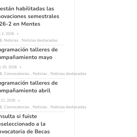
 están habilitadas las
novaciones semestrales
26-2 en Mentes
o 2, 2026
6
Noticias
Noticias destacadas
,
,
ogramación talleres de
ompañamiento mayo
 20, 2026
6
Convocatorias
Noticias
Noticias destacadas
,
,
,
ogramación talleres de
ompañamiento abril
l 21, 2026
6
Convocatorias
Noticias
Noticias destacadas
,
,
,
sulta si fuiste
eseleccionado a la
nvocatoria de Becas