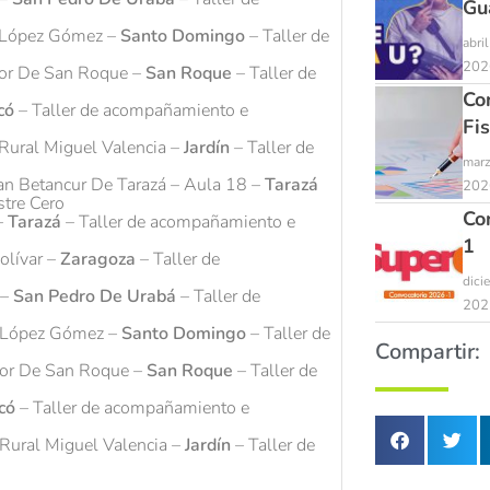
Gu
to López Gómez –
Santo Domingo
– Taller de
abri
202
rior De San Roque –
San Roque
– Taller de
Co
có
– Taller de acompañamiento e
Fi
 Rural Miguel Valencia –
Jardín
– Taller de
marz
dan Betancur De Tarazá – Aula 18 –
Tarazá
202
stre Cero
Co
–
Tarazá
– Taller de acompañamiento e
1
olívar –
Zaragoza
– Taller de
dici
 –
San Pedro De Urabá
– Taller de
202
to López Gómez –
Santo Domingo
– Taller de
Compartir:
rior De San Roque –
San Roque
– Taller de
icó
– Taller de acompañamiento e
 Rural Miguel Valencia –
Jardín
– Taller de