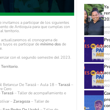
Ya
re
20
e invitamos a participar de los siguientes
mento de Antioquia para que cumplas con
juni
l territorio.
202
Pr
b actualizaremos el cronograma de
 tuyos es participar de
mínimo dos
de
ac
e.
mayo
omenzar con el segundo semestre del 2023.
202
Pr
Territorio
.
ac
abri
ál Betancur De Tarazá – Aula 18 –
Tarazá
–
202
re Cero
Con
–
Tarazá
– Taller de acompañamiento e
pr
olívar –
Zaragoza
– Taller de
co
 –
San Pedro De Urabá
– Taller de