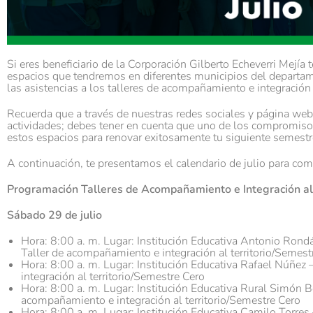
Si eres beneficiario de la Corporación Gilberto Echeverri Mejía t
espacios que tendremos en diferentes municipios del departa
las asistencias a los talleres de acompañamiento e integración a
Recuerda que a través de nuestras redes sociales y página we
actividades; debes tener en cuenta que uno de los compromisos
estos espacios para renovar exitosamente tu siguiente semestr
A continuación, te presentamos el calendario de julio para c
Programación
Talleres de Acompañamiento e Integración al 
Sábado
29 de julio
Hora: 8:00 a. m. Lugar: Institución Educativa Antonio Rond
Taller de acompañamiento e integración al territorio/Semest
Hora: 8:00 a. m. Lugar: Institución Educativa Rafael Núñez 
integración al territorio/Semestre Cero
Hora: 8:00 a. m. Lugar: Institución Educativa Rural Simón B
acompañamiento e integración al territorio/Semestre Cero
Hora: 8:00 a. m. Lugar: Institución Educativa Camilo Torres