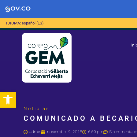
IDIOMA: español (ES)
Ini
Abrir barra de herramientas
Noticias
COMUNICADO A BECARI
admin
noviembre 9, 2018
6:59 pm
Sin comentari