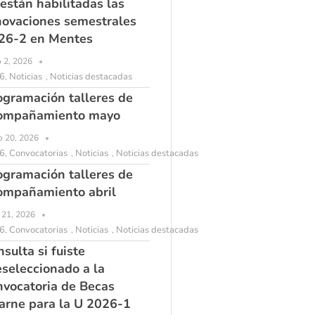
 están habilitadas las
novaciones semestrales
26-2 en Mentes
o 2, 2026
6
Noticias
Noticias destacadas
,
,
ogramación talleres de
ompañamiento mayo
 20, 2026
6
Convocatorias
Noticias
Noticias destacadas
,
,
,
ogramación talleres de
ompañamiento abril
l 21, 2026
6
Convocatorias
Noticias
Noticias destacadas
,
,
,
sulta si fuiste
eseleccionado a la
nvocatoria de Becas
arne para la U 2026-1