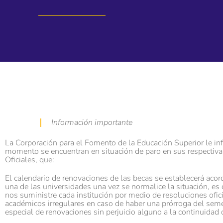
Información importante
La Corporación para el Fomento de la Educación Superior le in
momento se encuentran en situación de paro en sus respectiva
Oficiales, que:
El calendario de renovaciones de las becas se establecerá aco
una de las universidades una vez se normalice la situación, es
nos suministre cada institución por medio de resoluciones ofic
académicos irregulares en caso de haber una prórroga del semes
especial de renovaciones sin perjuicio alguno a la continuidad 