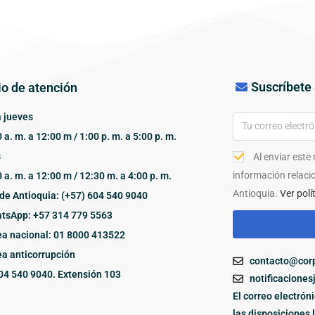
Suscríbete 
io de atención
 jueves
 a. m. a 12:00 m / 1:00 p. m. a 5:00 p. m.
s
Al enviar este
información relaci
 a. m. a 12:00 m / 12:30 m. a 4:00 p. m.
Antioquia.
Ver polí
de Antioquia: (+57) 604 540 9040
tsApp: +57 314 779 5563
ea nacional: 01 8000 413522
ea anticorrupción
contacto@corp
04 540 9040. Extensión 103
notificaciones
El correo electrón
las disposiciones 