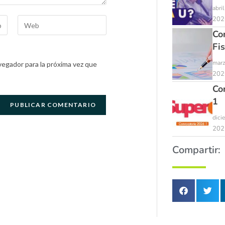
abri
202
Co
Fi
marz
egador para la próxima vez que
202
Co
1
dici
202
Compartir: