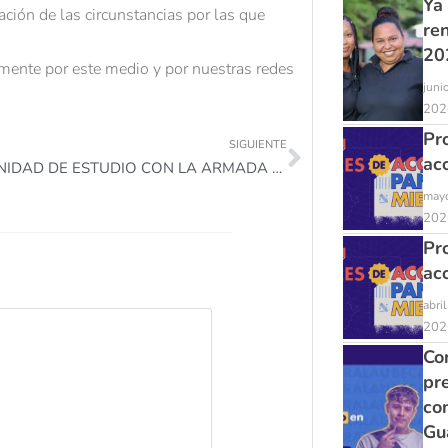
Ya
ación de las circunstancias por las que
re
20
ente por este medio y por nuestras redes
juni
202
Pr
SIGUIENTE
ac
OPORTUNIDAD DE ESTUDIO CON LA ARMADA NACIONAL
mayo
202
Pr
ac
abri
202
Con
pr
co
Gu