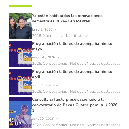
Ya están habilitadas las renovaciones
semestrales 2026-2 en Mentes
junio 2, 2026
2026
Noticias
Noticias destacadas
,
,
Programación talleres de acompañamiento
mayo
mayo 20, 2026
2026
Convocatorias
Noticias
Noticias destacadas
,
,
,
Programación talleres de acompañamiento
abril
abril 21, 2026
2026
Convocatorias
Noticias
Noticias destacadas
,
,
,
Consulta si fuiste preseleccionado a la
convocatoria de Becas Guarne para la U 2026-
1
abril 10, 2026
2026
Convocatorias
Noticias
Noticias destacadas
,
,
,