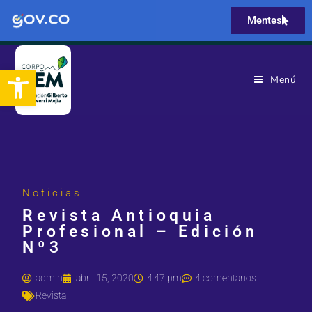
Mentes
Abrir barra de herramientas
Menú
Noticias
Revista Antioquia
Profesional – Edición
Nº3
admin
abril 15, 2020
4:47 pm
4 comentarios
Revista