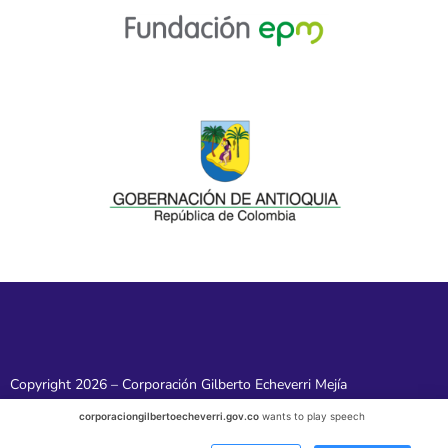
Copyright 2026 – Corporación Gilberto Echeverri Mejía
corporaciongilbertoecheverri.gov.co
wants to play speech