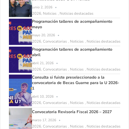
junio 2, 2026
2026
Noticias
Noticias destacadas
,
,
Programación talleres de acompañamiento
mayo
mayo 20, 2026
2026
Convocatorias
Noticias
Noticias destacadas
,
,
,
Programación talleres de acompañamiento
abril
abril 21, 2026
2026
Convocatorias
Noticias
Noticias destacadas
,
,
,
Consulta si fuiste preseleccionado a la
convocatoria de Becas Guarne para la U 2026-
1
abril 10, 2026
2026
Convocatorias
Noticias
Noticias destacadas
,
,
,
Convocatoria Revisoría Fiscal 2026 – 2027
marzo 17, 2026
2026
Convocatorias
Noticias
Noticias destacadas
,
,
,