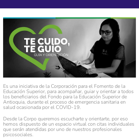
Es una iniciativa de la Corporación para el Fomento de la
Educación Superior, para acompañar, guiar y orientar a todos
los beneficiarios del Fondo para la Educación Superior de
Antioquia, durante el proceso de emergencia sanitaria en
salud ocasionada por el COVID-19.
Desde la Corpo queremos escucharte y orientarte, por eso
hemos dispuesto de un espacio virtual con citas individuales
que serán atendidas por uno de nuestros profesionales
psicosociales.