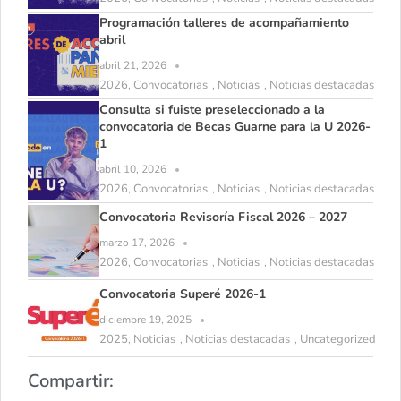
Programación talleres de acompañamiento
abril
abril 21, 2026
2026
Convocatorias
Noticias
Noticias destacadas
,
,
,
Consulta si fuiste preseleccionado a la
convocatoria de Becas Guarne para la U 2026-
1
abril 10, 2026
2026
Convocatorias
Noticias
Noticias destacadas
,
,
,
Convocatoria Revisoría Fiscal 2026 – 2027
marzo 17, 2026
2026
Convocatorias
Noticias
Noticias destacadas
,
,
,
Convocatoria Superé 2026-1
diciembre 19, 2025
2025
Noticias
Noticias destacadas
Uncategorized
,
,
,
Compartir: