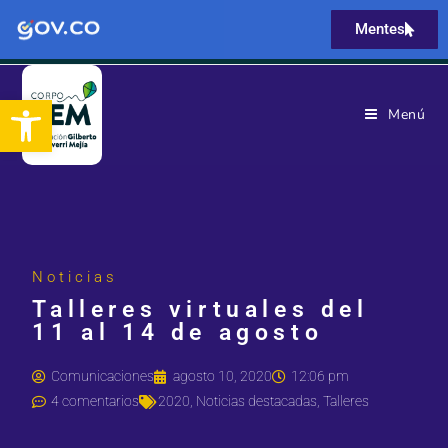
Mentes
Abrir barra de herramientas
Menú
Noticias
Talleres virtuales del
11 al 14 de agosto
Comunicaciones
agosto 10, 2020
12:06 pm
4 comentarios
2020
,
Noticias destacadas
,
Talleres