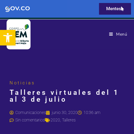
Mentes
Abrir barra de herramientas
Menú
Noticias
Talleres virtuales del 1
al 3 de julio
Comunicaciones
junio 30, 2020
10:36 am
Sin comentarios
2020
,
Talleres