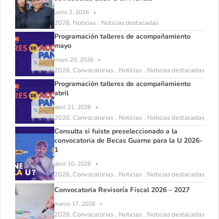
junio 2, 2026
2026
Noticias
Noticias destacadas
,
,
Programación talleres de acompañamiento
mayo
mayo 20, 2026
2026
Convocatorias
Noticias
Noticias destacadas
,
,
,
Programación talleres de acompañamiento
abril
abril 21, 2026
2026
Convocatorias
Noticias
Noticias destacadas
,
,
,
Consulta si fuiste preseleccionado a la
convocatoria de Becas Guarne para la U 2026-
1
abril 10, 2026
2026
Convocatorias
Noticias
Noticias destacadas
,
,
,
Convocatoria Revisoría Fiscal 2026 – 2027
marzo 17, 2026
2026
Convocatorias
Noticias
Noticias destacadas
,
,
,