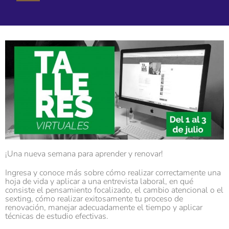
¡Una nueva semana para aprender y renovar!
Ingresa y conoce más sobre cómo realizar correctamente una
hoja de vida y aplicar a una entrevista laboral, en qué
consiste el pensamiento focalizado, el cambio atencional o el
sexting, cómo realizar exitosamente tu proceso de
renovación, manejar adecuadamente el tiempo y aplicar
técnicas de estudio efectivas.