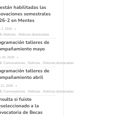
 están habilitadas las
novaciones semestrales
26-2 en Mentes
o 2, 2026
6
Noticias
Noticias destacadas
,
,
ogramación talleres de
ompañamiento mayo
 20, 2026
6
Convocatorias
Noticias
Noticias destacadas
,
,
,
ogramación talleres de
ompañamiento abril
l 21, 2026
6
Convocatorias
Noticias
Noticias destacadas
,
,
,
sulta si fuiste
eseleccionado a la
nvocatoria de Becas