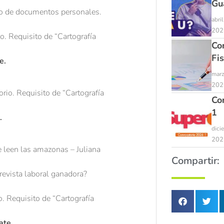
Gu
o de documentos personales.
abri
202
o. Requisito de “Cartografía
Co
Fi
e.
marz
202
rio. Requisito de “Cartografía
Co
1
.
dici
202
e leen las amazonas – Juliana
Compartir:
evista laboral ganadora?
o. Requisito de “Cartografía
ate.