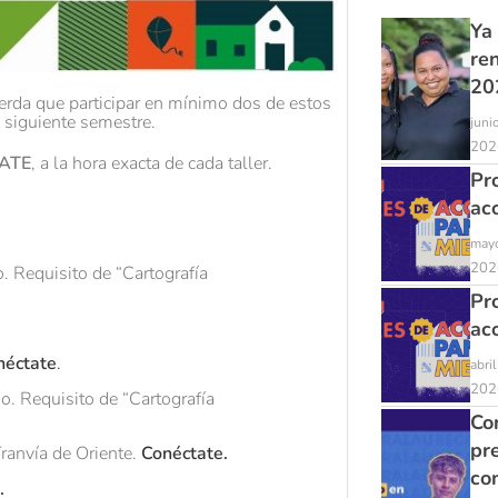
Ya
re
20
uerda que participar en mínimo dos de estos
u siguiente semestre.
juni
202
ATE
, a la hora exacta de cada taller.
Pr
ac
mayo
202
. Requisito de “Cartografía
Pr
ac
néctate
.
abri
202
o. Requisito de “Cartografía
Con
pr
ranvía de Oriente.
Conéctate.
co
.