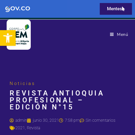
Mentes
Abrir barra de herramientas
Menú
Noticias
REVISTA ANTIOQUIA
PROFESIONAL –
EDICIÓN N°15
admin
junio 30, 2021
7:58 pm
Sin comentarios
2021
,
Revista