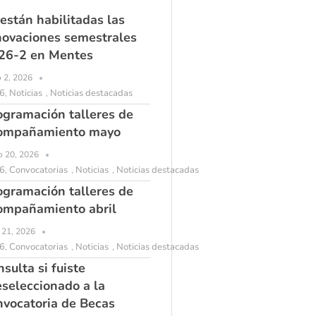
 están habilitadas las
novaciones semestrales
26-2 en Mentes
o 2, 2026
6
Noticias
Noticias destacadas
,
,
ogramación talleres de
ompañamiento mayo
 20, 2026
6
Convocatorias
Noticias
Noticias destacadas
,
,
,
ogramación talleres de
ompañamiento abril
l 21, 2026
6
Convocatorias
Noticias
Noticias destacadas
,
,
,
sulta si fuiste
eseleccionado a la
nvocatoria de Becas