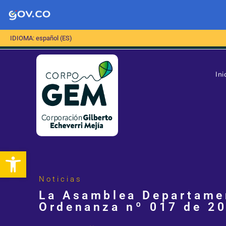
IDIOMA: español (ES)
Ini
Abrir barra de herramientas
Noticias
La Asamblea Departamen
Ordenanza nº 017 de 2