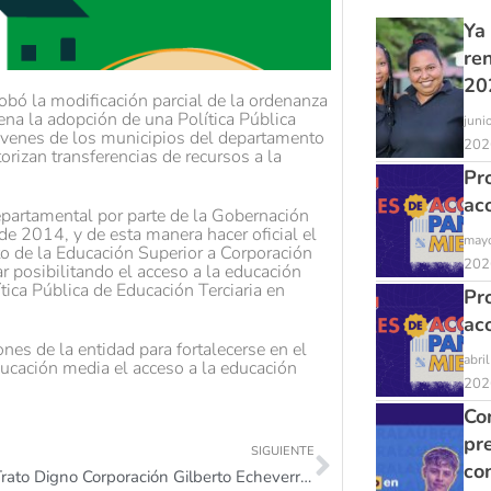
Ya
re
20
bó la modificación parcial de la ordenanza
na la adopción de una Política Pública
juni
jóvenes de los municipios del departamento
202
rizan transferencias de recursos a la
Pr
ac
epartamental por parte de la Gobernación
de 2014, y de esta manera hacer oficial el
mayo
o de la Educación Superior a Corporación
202
r posibilitando el acceso a la educación
tica Pública de Educación Terciaria en
Pr
ac
nes de la entidad para fortalecerse en el
abri
ducación media el acceso a la educación
202
Con
pr
SIGUIENTE
co
Carta de Trato Digno Corporación Gilberto Echeverri Mejía.