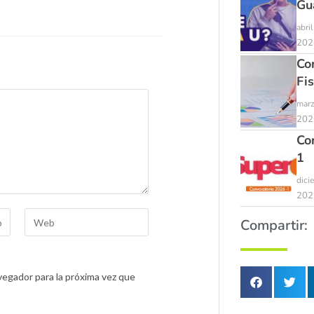
Gu
abri
202
Co
Fi
marz
202
Co
1
dici
202
Compartir:
egador para la próxima vez que