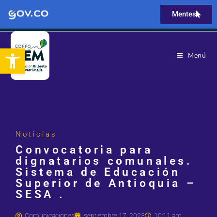
Mentes
Abrir barra de herramientas
Menú
Noticias
Convocatoria para
dignatarios comunales.
Sistema de Educación
Superior de Antioquia –
SESA .
Comunicaciones
septiembre 17, 2023
10:11 am