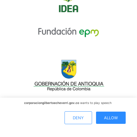
corporaciongilbertoecheverri.gov.co
wants to play speech
DENY
ALLOW