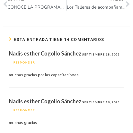
ANTERIOR
SIGUIENTE
CONOCE LA PROGRAMACIÓN DE LOS TALLERES DE ACOMPAÑAMIENTO E INTEGRACIÓN AL TERRITORIO DE SEPTIEMBRE
Los Talleres de acompañamiento e integración al territorio son espacios para compartir de manera presencial en los municipios.
ESTA ENTRADA TIENE 14 COMENTARIOS
Nadis esther Cogollo Sánchez
SEPTIEMBRE 18, 2023
RESPONDER
muchas gracias por las capacitaciones
Nadis esther Cogollo Sánchez
SEPTIEMBRE 18, 2023
RESPONDER
muchas gracias