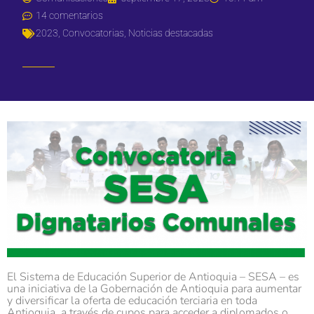
14 comentarios
2023
,
Convocatorias
,
Noticias destacadas
El Sistema de Educación Superior de Antioquia – SESA – es
una iniciativa de la Gobernación de Antioquia para aumentar
y diversificar la oferta de educación terciaria en toda
Antioquia, a través de cupos para acceder a diplomados o