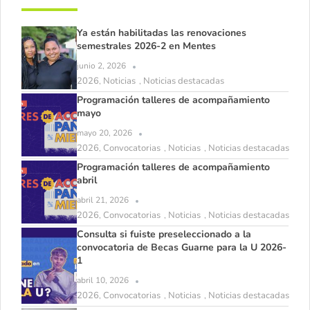
Ya están habilitadas las renovaciones
semestrales 2026-2 en Mentes
junio 2, 2026
2026
Noticias
Noticias destacadas
,
,
Programación talleres de acompañamiento
mayo
mayo 20, 2026
2026
Convocatorias
Noticias
Noticias destacadas
,
,
,
Programación talleres de acompañamiento
abril
abril 21, 2026
2026
Convocatorias
Noticias
Noticias destacadas
,
,
,
Consulta si fuiste preseleccionado a la
convocatoria de Becas Guarne para la U 2026-
1
abril 10, 2026
2026
Convocatorias
Noticias
Noticias destacadas
,
,
,