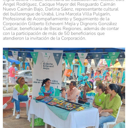
Ángel Rodríguez, Cacique Mayor del Resguardo Caimán
Nuevo Caimán Bajo, Darlina Sáenz, representante cultural
del bullerengue de Urabá, Lina Marcela Villa Pulgarín,
Profesional de Acompañamiento y Seguimiento de la
Corporación Gilberto Echeverri Mejía y Dignoris González
Cuellar, beneficiaria de Becas Regiones, además de contar
con la participación de más de 50 beneficiarios que
atendieron la invitación de la Corporación.