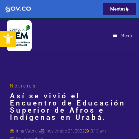
Mentes
Abrir barra de herramientas
Menú
Noticias
Así se vivió el
Encuentro de Educación
Superior de Afros e
Indígenas en Urabá.
Irina Valencia
noviembre 21, 2022
8:13 am
Sin comentarios