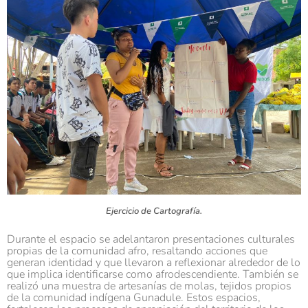
Ejercicio de Cartografía.
Durante el espacio se adelantaron presentaciones culturales
propias de la comunidad afro, resaltando acciones que
generan identidad y que llevaron a reflexionar alrededor de lo
que implica identificarse como afrodescendiente. También se
realizó una muestra de artesanías de molas, tejidos propios
de la comunidad indígena Gunadule. Estos espacios,