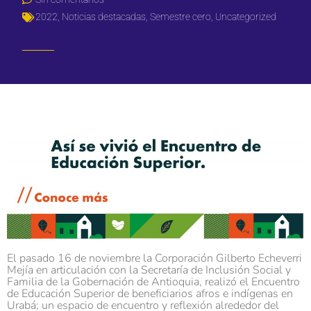
2022
,
Noticias destacadas
,
Semestre cero
,
Uncategorized
El pasado 16 de noviembre la Corporación Gilberto Echeverri
Mejía en articulación con la Secretaría de Inclusión Social y
Familia de la Gobernación de Antioquia, realizó el Encuentro
de Educación Superior de beneficiarios afros e indígenas en
Urabá; un espacio de encuentro y reflexión alrededor del