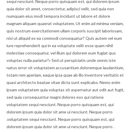
sequi nesciunt. Neque porro quisquam est, qui dolorem ipsum
quia dolor sit amet, consectetur, adipisci velit, sed quia non
numquam eius modi tempora incidunt ut labore et dolore
magnam aliquam quaerat voluptatem. Ut enim ad minima veniam,
quis nostrum exercitationem ullam corporis suscipit laboriosam,
nisi ut aliquid ex ea commodi consequatur? Quis autem vel eum
iure reprehenderit qui in ea voluptate velit esse quam nihil
molestiae consequatur, vel illum qui dolorem eum fugiat quo
voluptas nulla pariatur?» Sed ut perspiciatis unde omnis iste
natus error sit voluptatem accusantium doloremque laudantium,
totam rem aperiam, eaque ipsa quae ab illo inventore veritatis et
quasi architecto beatae vitae dicta sunt explicabo. Nemo enim
ipsam voluptatem quia voluptas sit aspernatur aut odit aut fugit,
sed quia consequuntur magni dolores eos qui ratione
voluptatem sequi nesciunt. Neque porro quisquam est, qui
dolorem ipsum quia dolor sit ame ui nesciunt. Neque porro
.voluptatem sequi nesciunt. Neque porro quisquam est, qui
dolorem ipsum quia dolor sit ame ui nesciunt. Neque porro .