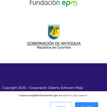
Copyright 2026 – Corporación Gilberto Echeverri Mejía
corporaciongilbertoecheverri.gov.co
wants to play speech
DENY
ALLOW