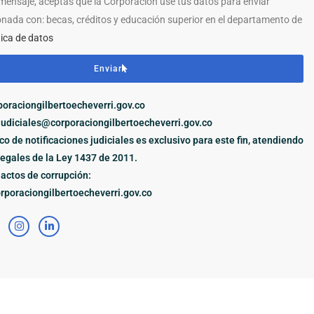
 mensaje, aceptas que la Corporación use tus datos para enviar
onada con: becas, créditos y educación superior en el departamento de
tica de datos
Enviar
oraciongilbertoecheverri.gov.co
judiciales@corporaciongilbertoecheverri.gov.co
ico de notificaciones judiciales es exclusivo para este fin, atendiendo
legales de la Ley 1437 de 2011.
actos de corrupción:
poraciongilbertoecheverri.gov.co