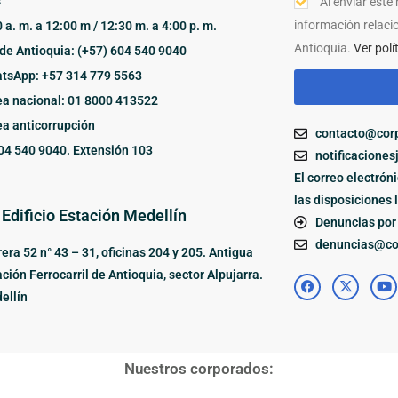
s
Al enviar este
información relaci
 a. m. a 12:00 m / 12:30 m. a 4:00 p. m.
Antioquia.
Ver polí
de Antioquia: (+57) 604 540 9040
tsApp: +57 314 779 5563
ea nacional: 01 8000 413522
ea anticorrupción
contacto@corp
04 540 9040. Extensión 103
notificaciones
El correo electrón
las disposiciones 
 Edificio Estación Medellín
Denuncias por 
denuncias@cor
era 52 n° 43 – 31, oficinas 204 y 205. Antigua
ción Ferrocarril de Antioquia, sector Alpujarra.
ellín
Nuestros corporados: