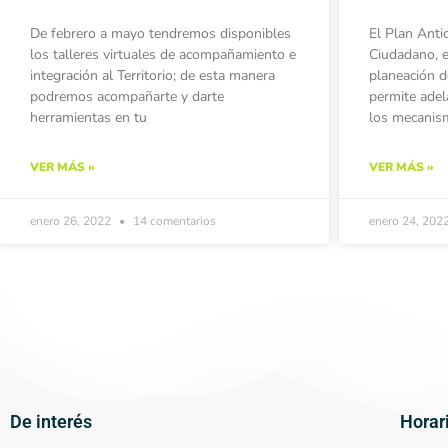
De febrero a mayo tendremos disponibles
El Plan Anti
los talleres virtuales de acompañamiento e
Ciudadano, e
integración al Territorio; de esta manera
planeación d
podremos acompañarte y darte
permite adel
herramientas en tu
los mecanis
VER MÁS »
VER MÁS »
enero 26, 2022
14 comentarios
enero 24, 202
De interés
Horar