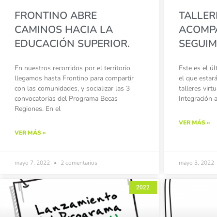
FRONTINO ABRE
TALLER
CAMINOS HACIA LA
ACOMP
EDUCACIÓN SUPERIOR.
SEGUIM
En nuestros recorridos por el territorio
Este es el ú
llegamos hasta Frontino para compartir
el que estar
con las comunidades, y socializar las 3
talleres vir
convocatorias del Programa Becas
Integración a
Regiones. En el
VER MÁS »
VER MÁS »
mayo 7, 2022
2 comentarios
mayo 3, 2022
2022