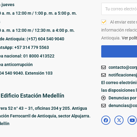
 jueves
 a. m. a 12:00 m / 1:00 p. m. a 5:00 p. m.
s
Al enviar este
información relaci
 a. m. a 12:00 m / 12:30 m. a 4:00 p. m.
Antioquia.
Ver polí
de Antioquia: (+57) 604 540 9040
tsApp: +57 314 779 5563
ea nacional: 01 8000 413522
ea anticorrupción
contacto@corp
04 540 9040. Extensión 103
notificaciones
El correo electrón
las disposiciones 
 Edificio Estación Medellín
Denuncias por 
denuncias@cor
era 52 n° 43 – 31, oficinas 204 y 205. Antigua
ción Ferrocarril de Antioquia, sector Alpujarra.
ellín